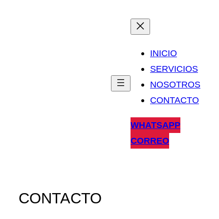
Saltar
al
contenido
INICIO
SERVICIOS
NOSOTROS
CONTACTO
WHATSAPP
CORREO
CONTACTO