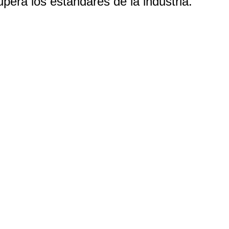
upera los estándares de la industria.
s se rigen bajo tres