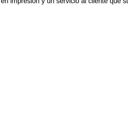
en impresión y un servicio al cliente que s
VALORES
s y relaciones comerciale
pilares fundamentales: